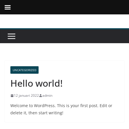
Ga
naar
de
inhoud
UNCATEGORIZED
Hello world!
12 januari 2022
admin
Welcome to WordPress. This is your first post. Edit or
delete it, then start writing!