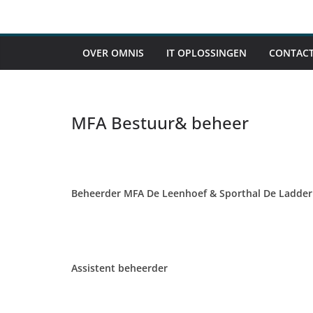
Ga
naar
de
OVER OMNIS
IT OPLOSSINGEN
CONTAC
inhoud
MFA Bestuur& beheer
Beheerder MFA De Leenhoef & Sporthal De Ladder
Assistent beheerder